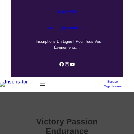
Aller
au
4567890
contenu
contact@inscristoi.fr
Inscriptions En Ligne ! Pour Tous Vos
Événements…
Facebook
Instagram
YouTube
Espace
Organisateur
Victory Passion
Endurance