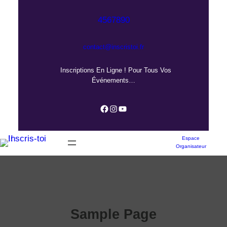
Aller
au
4567890
contenu
contact@inscristoi.fr
Inscriptions En Ligne ! Pour Tous Vos
Événements…
Facebook
Instagram
YouTube
Espace
Organisateur
Sample Page