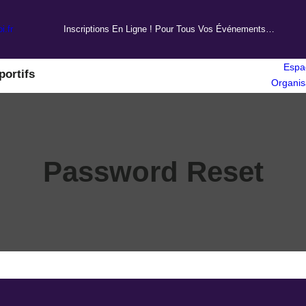
i.fr
Inscriptions En Ligne ! Pour Tous Vos Événements…
Espa
portifs
Organis
Password Reset