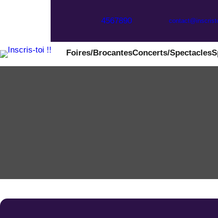
Aller
au
4567890
contact@inscristo
contenu
Foires/Brocantes
Concerts/Spectacles
S