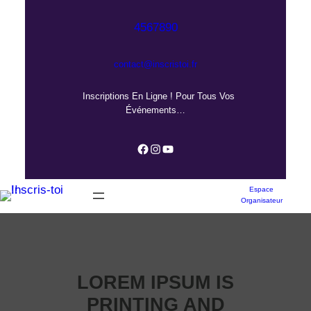
Aller
au
4567890
contenu
contact@inscristoi.fr
Inscriptions En Ligne ! Pour Tous Vos
Événements…
Facebook
Instagram
YouTube
Espace
Organisateur
LOREM IPSUM IS
PRINTING AND