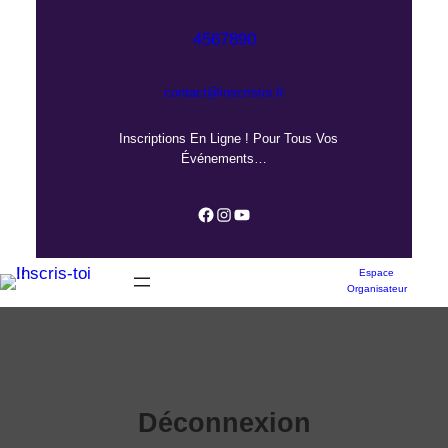
Aller
au
4567890
contenu
contact@inscristoi.fr
Inscriptions En Ligne ! Pour Tous Vos
Événements…
Facebook
Instagram
YouTube
Espace
Organisateur
Déconnexion