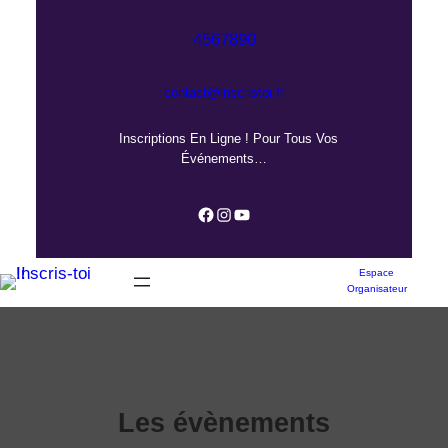
Aller
au
4567890
contenu
contact@inscristoi.fr
Inscriptions En Ligne ! Pour Tous Vos
Événements…
Facebook
Instagram
YouTube
Espace
Organisateur
Les évènements