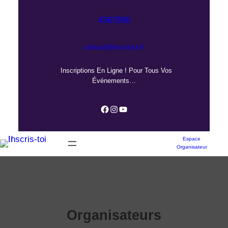
Aller
au
4567890
contenu
contact@inscristoi.fr
Inscriptions En Ligne ! Pour Tous Vos
Événements…
Facebook
Instagram
YouTube
Espace
Organisateur
Organisateurs