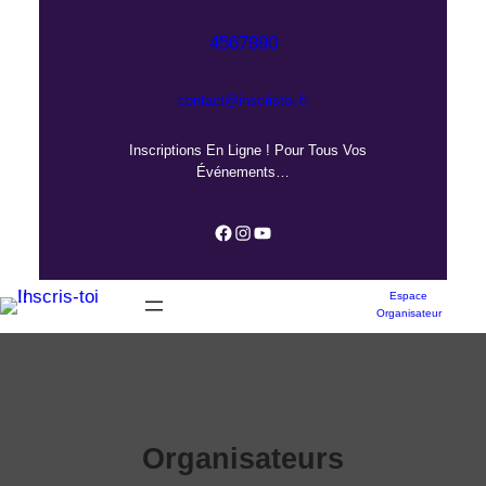
Aller
au
4567890
contenu
contact@inscristoi.fr
Inscriptions En Ligne ! Pour Tous Vos
Événements…
Facebook
Instagram
YouTube
Espace
Organisateur
Organisateurs