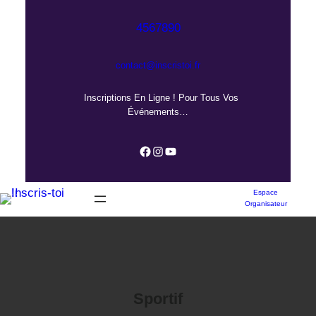
Aller
au
4567890
contenu
contact@inscristoi.fr
Inscriptions En Ligne ! Pour Tous Vos
Événements…
Facebook
Instagram
YouTube
Espace
Organisateur
Sportif