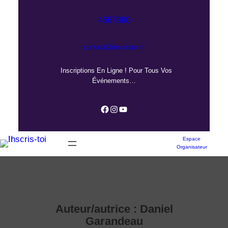
Aller
au
4567890
contenu
contact@inscristoi.fr
Inscriptions En Ligne ! Pour Tous Vos
Événements…
Facebook
Instagram
YouTube
Espace
Organisateur
Auteur/autrice :
Daniel
Garandeau